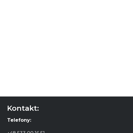
En La Parra Blanco
36,00
zł
DODAJ DO
KOSZYKA
Kontakt:
Telefony: