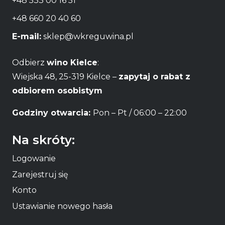
+48 533 00 16 51
+48 660 20 40 60
E-mail:
sklep@wkreguwina.pl
Odbierz
wino Kielce
:
Wiejska 48, 25-319 Kielce –
zapytaj o rabat z
odbiorem osobistym
Godziny otwarcia:
Pon – Pt / 06:00 – 22:00
Na skróty:
Logowanie
Zarejestruj się
Konto
Ustawianie nowego hasła