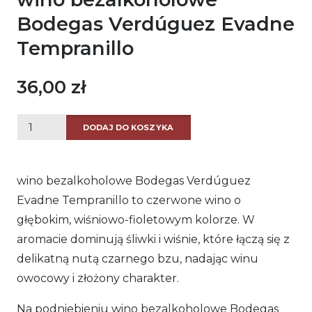
Bodegas Verdúguez Evadne
Tempranillo
36,00
zł
ilość
DODAJ DO KOSZYKA
wino
bezalkoholowe
wino bezalkoholowe Bodegas Verdúguez
Bodegas
Evadne Tempranillo to czerwone wino o
Verdúguez
głębokim, wiśniowo-fioletowym kolorze. W
Evadne
aromacie dominują śliwki i wiśnie, które łączą się z
Tempranillo
delikatną nutą czarnego bzu, nadając winu
owocowy i złożony charakter.
Na podniebieniu wino bezalkoholowe Bodegas