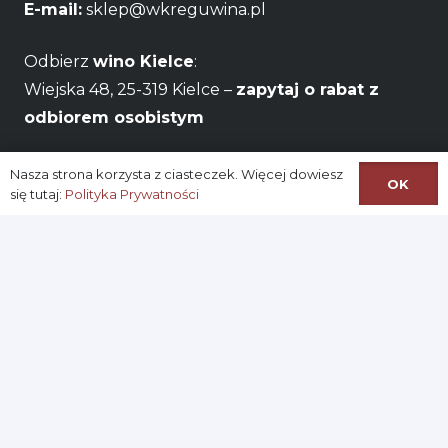
E-mail:
sklep@wkreguwina.pl
Odbierz
wino Kielce
:
Wiejska 48, 25-319 Kielce –
zapytaj o rabat z
odbiorem osobistym
Godziny otwarcia:
Pon – Pt / 06:00 – 22:00
Nasza strona korzysta z ciasteczek. Więcej dowiesz
OK
się tutaj:
Polityka Prywatności
Na skróty:
Logowanie
Zarejestruj się
Konto
Ustawianie nowego hasła
Regulamin Sklepu