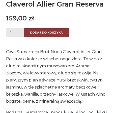
Claverol Allier Gran Reserva
159,00
zł
ilość
DODAJ DO KOSZYKA
Cava
Sumarroca
Cava Sumarroca Brut Nuria Claverol Allier Gran
Brut
Reserva o kolorze szlachetnego złota. To wino z
Nuria
długim aksamitnym musowaniem. Aromat
Claverol
złożony, wielowymiarowy, długo się rozwija. Na
Allier
pierwszym planie świeże nuty brzoskwiń, cytryn i
Gran
jaśminu, w tle szlachetne aromaty beczkowe:
Reserva
brioszka, wanilia, orzechy laskowe. W ustach wino
bogate, pełne, z mineralną świeżością.
Rodzina Sumarroca produkuje wino od kilku