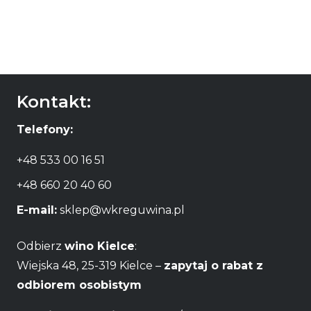
49,90
zł
DODAJ DO
KOSZYKA
Kontakt:
Telefony:
+48 533 00 16 51
+48 660 20 40 60
E-mail:
sklep@wkreguwina.pl
Odbierz
wino Kielce
:
Wiejska 48, 25-319 Kielce –
zapytaj o rabat z
odbiorem osobistym