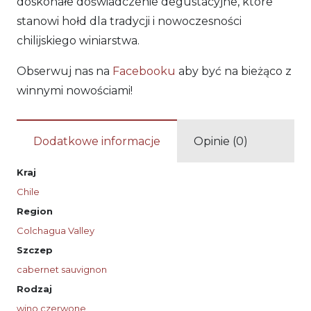
doskonałe doświadczenie degustacyjne, które
stanowi hołd dla tradycji i nowoczesności
chilijskiego winiarstwa.
Obserwuj nas na
Facebooku
aby być na bieżąco z
winnymi nowościami!
Dodatkowe informacje
Opinie (0)
Kraj
Chile
Region
Colchagua Valley
Szczep
cabernet sauvignon
Rodzaj
wino czerwone