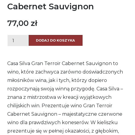
Cabernet Sauvignon
77,00
zł
ilość
DODAJ DO KOSZYKA
Casa
Silva
Casa Silva Gran Terroir Cabernet Sauvignon to
Gran
wino, które zachwyca zarówno doświadczonych
Terroir
miłośników wina, jak i tych, którzy dopiero
Cabernet
rozpoczynają swoją winną przygodę. Casa Silva –
Sauvignon
znana z mistrzostwa w kreacji wyjątkowych
chilijskich win. Prezentuje wino Gran Terroir
Cabernet Sauvignon – majestatyczne czerwone
wino dla prawdziwych koneserów. W kieliszku
prezentuje się w pełnej okazałości, z głębokim,