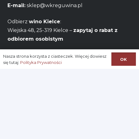
E-mail:
sklep@wkreguwina.pl
Odbierz
wino Kielce
:
Wiejska 48, 25-319 Kielce –
zapytaj o rabat z
odbiorem osobistym
Godziny otwarcia:
Pon – Pt / 06:00 – 22:00
Nasza strona korzysta z ciasteczek. Więcej dowiesz
OK
się tutaj:
Polityka Prywatności
Na skróty:
Logowanie
Zarejestruj się
Konto
Ustawianie nowego hasła
Regulamin Sklepu