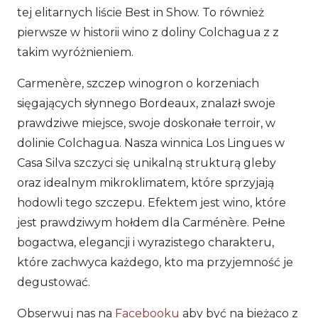
tej elitarnych liście Best in Show. To również
pierwsze w historii wino z doliny Colchagua z z
takim wyróżnieniem.
Carmenère, szczep winogron o korzeniach
sięgających słynnego Bordeaux, znalazł swoje
prawdziwe miejsce, swoje doskonałe terroir, w
dolinie Colchagua. Nasza winnica Los Lingues w
Casa Silva szczyci się unikalną strukturą gleby
oraz idealnym mikroklimatem, które sprzyjają
hodowli tego szczepu. Efektem jest wino, które
jest prawdziwym hołdem dla Carménère. Pełne
bogactwa, elegancji i wyrazistego charakteru,
które zachwyca każdego, kto ma przyjemność je
degustować.
Obserwuj nas na
Facebooku
aby być na bieżąco z