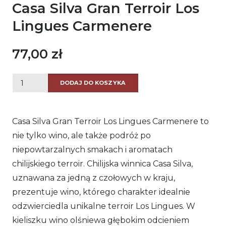
Casa Silva Gran Terroir Los
Lingues Carmenere
77,00
zł
ilość
DODAJ DO KOSZYKA
Casa
Silva
Casa Silva Gran Terroir Los Lingues Carmenere to
Gran
nie tylko wino, ale także podróż po
Terroir
niepowtarzalnych smakach i aromatach
Los
chilijskiego terroir. Chilijska winnica Casa Silva,
Lingues
uznawana za jedną z czołowych w kraju,
Carmenere
prezentuje wino, którego charakter idealnie
odzwierciedla unikalne terroir Los Lingues. W
kieliszku wino olśniewa głębokim odcieniem