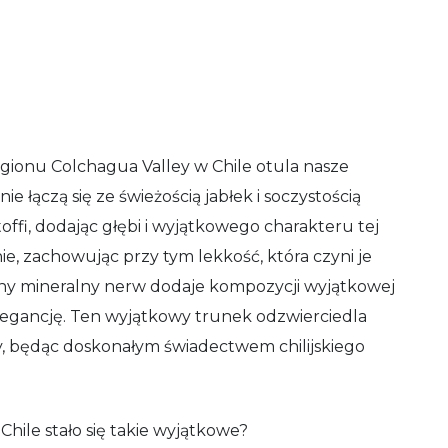
egionu Colchagua Valley w Chile otula nasze
e łączą się ze świeżością jabłek i soczystością
toffi, dodając głębi i wyjątkowego charakteru tej
, zachowując przy tym lekkość, która czyni je
ny mineralny nerw dodaje kompozycji wyjątkowej
i elegancję. Ten wyjątkowy trunek odzwierciedla
y, będąc doskonałym świadectwem chilijskiego
hile stało się takie wyjątkowe?