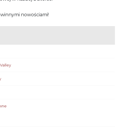
 winnymi nowościami!
Valley
y
awne