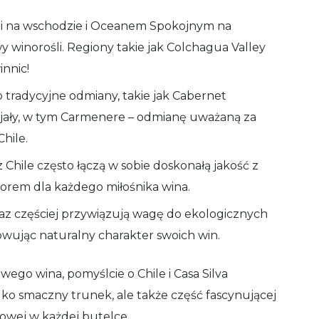
ami na wschodzie i Oceanem Spokojnym na
 winorośli. Regiony takie jak Colchagua Valley
innic!
o tradycyjne odmiany, takie jak Cabernet
ecjały, w tym Carmenere – odmianę uważaną za
hile.
 Chile często łączą w sobie doskonałą jakość z
borem dla każdego miłośnika wina.
raz częściej przywiązują wagę do ekologicznych
owując naturalny charakter swoich win.
go wina, pomyślcie o Chile i Casa Silva
lko smaczny trunek, ale także część fascynującej
iowej w każdej butelce.