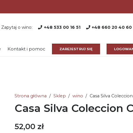
Zapytaj o wino:
+48 533 00 16 51
+48 660 20 40 60
e
Kontakt i pomoc
ZAREJESTRUJ SIĘ
LOGOWAN
Strona główna
/
Sklep
/
wino
/
Casa Silva Coleccio
Casa Silva Coleccion
52,00
zł