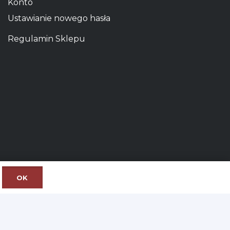
Konto
Ustawianie nowego hasła
Regulamin Sklepu
OK
iście
wino Kielce