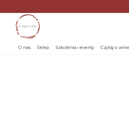
O nas
Sklep
Szkolenia i eventy
Czytaj o wini