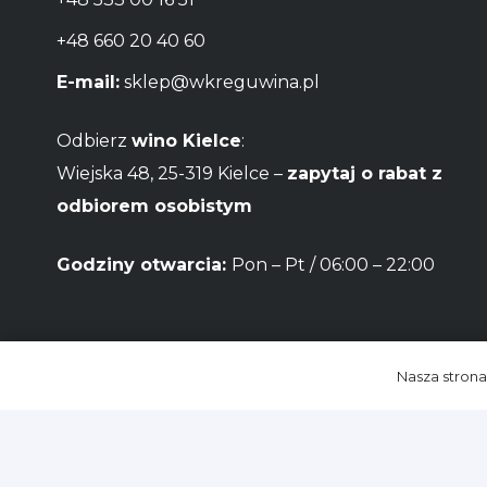
+48 660 20 40 60
E-mail:
sklep@wkreguwina.pl
Odbierz
wino Kielce
:
Wiejska 48, 25-319 Kielce –
zapytaj o rabat z
odbiorem osobistym
Godziny otwarcia:
Pon – Pt / 06:00 – 22:00
Nasza strona
© Sklep intern