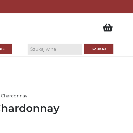
IE
n Chardonnay
 Chardonnay