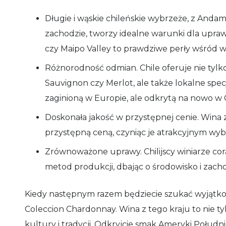
Długie i wąskie chileńskie wybrzeże, z And
zachodzie, tworzy idealne warunki dla uprawy
czy Maipo Valley to prawdziwe perły wśród w
Różnorodność odmian. Chile oferuje nie tylk
Sauvignon czy Merlot, ale także lokalne sp
zaginioną w Europie, ale odkrytą na nowo w C
Doskonała jakość w przystępnej cenie. Wina z
przystępną ceną, czyniąc je atrakcyjnym wy
Zrównoważone uprawy. Chilijscy winiarze co
metod produkcji, dbając o środowisko i zach
Kiedy następnym razem będziecie szukać wyjątkowe
Coleccion Chardonnay. Wina z tego kraju to nie ty
kultury i tradycji. Odkryjcie smak Ameryki Połudn