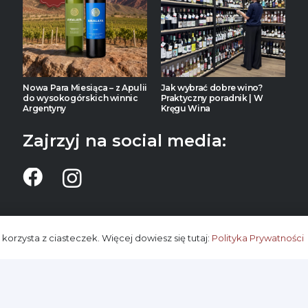
Nowa Para Miesiąca – z Apulii
Jak wybrać dobre wino?
do wysokogórskich winnic
Praktyczny poradnik | W
Argentyny
Kręgu Wina
Zajrzyj na social media:
 korzysta z ciasteczek. Więcej dowiesz się tutaj:
Polityka Prywatności
etowy W Kręgu Wina – Kup
wino online
lub odbierz osob