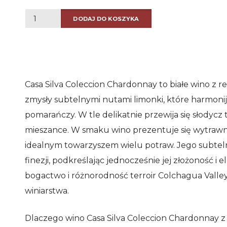
ilość
DODAJ DO KOSZYKA
Casa
Silva
Coleccion
Chardonnay
Casa Silva Coleccion Chardonnay to białe wino z r
zmysły subtelnymi nutami limonki, które harmonijni
pomarańczy. W tle delikatnie przewija się słodycz 
mieszance. W smaku wino prezentuje się wytrawnie
idealnym towarzyszem wielu potraw. Jego subtel
finezji, podkreślając jednocześnie jej złożoność 
bogactwo i różnorodność terroir Colchagua Valle
winiarstwa.
Dlaczego wino Casa Silva Coleccion Chardonnay z C