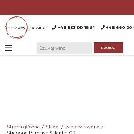
Zapytaj o wino:
+48 533 00 16 51
+48 660 20 
Strona główna
/
Sklep
/
wino czerwone
/
Strabone Primitivo Salento IGP