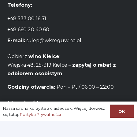
Telefony:
+48 533 00 16 51
+48 660 20 40 60
E-mail:
sklep@wkreguwina.pl
Odbierz
wino Kielce
:
Wiejska 48, 25-319 Kielce –
zapytaj o rabat z
odbiorem osobistym
Godziny otwarcia:
Pon – Pt / 06:00 – 22:00
Na skróty:
Nasza strona korzysta z ciasteczek. Więcej dowiesz
OK
się tutaj:
Polityka Prywatności
Logowanie
Zarejestruj się
Konto