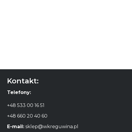
Le P’tit Soleil
39,00
zł
DODAJ DO
KOSZYKA
Kontakt:
Telefony:
+48 533 00 16 51
+48 660 20 40 60
E-mail:
sklep@wkreguwina.pl