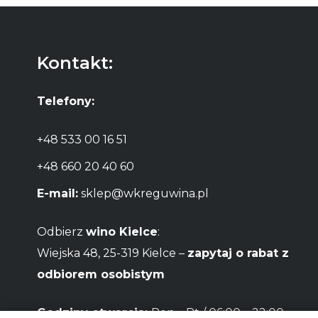
Kontakt:
Telefony:
+48 533 00 16 51
+48 660 20 40 60
E-mail:
sklep@wkreguwina.pl
Odbierz
wino Kielce
:
Wiejska 48, 25-319 Kielce –
zapytaj o rabat z
odbiorem osobistym
Godziny otwarcia:
Pon – Pt / 06:00 – 22:00