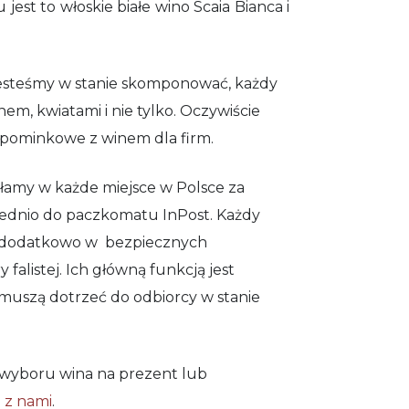
est to włoskie białe wino Scaia Bianca i
jesteśmy w stanie skomponować, każdy
m, kwiatami i nie tylko. Oczywiście
pominkowe z winem dla firm.
amy w każde miejsce w Polsce za
ednio do paczkomatu InPost. Każdy
 dodatkowo w bezpiecznych
alistej. Ich główną funkcją jest
 muszą dotrzeć do odbiorcy w stanie
wyboru wina na prezent lub
ę z nami
.