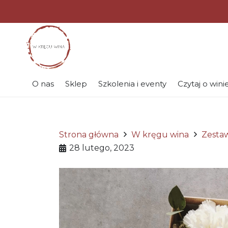
O nas
Sklep
Szkolenia i eventy
Czytaj o wini
Strona główna
W kręgu wina
Zesta
28 lutego, 2023