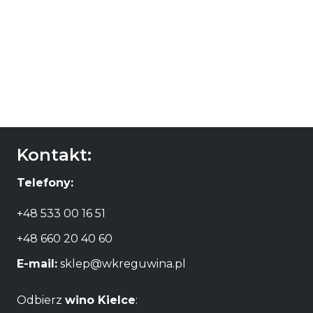
wino Fragolino
Alfieri Perlino Rosso
27,90
zł
DODAJ DO
KOSZYKA
Kontakt:
Telefony:
+48 533 00 16 51
+48 660 20 40 60
E-mail:
sklep@wkreguwina.pl
Odbierz
wino Kielce
: