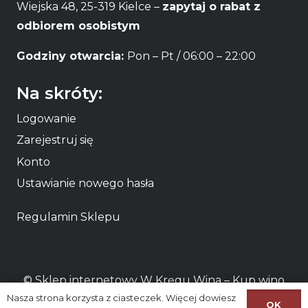
Wiejska 48, 25-319 Kielce –
zapytaj o rabat z
odbiorem osobistym
Godziny otwarcia:
Pon – Pt / 06:00 – 22:00
Na skróty:
Logowanie
Zarejestruj się
Konto
Ustawianie nowego hasła
Regulamin Sklepu
© Sklep internetowy W Kręgu Wina – Kup
wino
Nasza strona korzysta z ciasteczek. Więcej dowiesz
online
lub odbierz osobiście
wino Kielce
OK