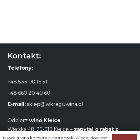
Kontakt:
Telefony:
+48 533 00 16 51
+48 660 20 40 60
E-mail:
sklep@wkreguwina.pl
Odbierz
wino Kielce
:
Wiejska 48, 25-319 Kielce –
zapytaj o rabat z
odbiorem osobistym
Nasza strona korzysta z ciasteczek. Więcej dowiesz