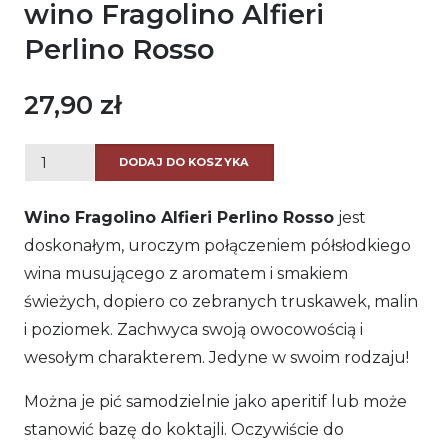
wino Fragolino Alfieri
Perlino Rosso
27,90
zł
ilość
DODAJ DO KOSZYKA
wino
Fragolino
Wino Fragolino Alfieri Perlino Rosso
jest
Alfieri
doskonałym, uroczym połączeniem półsłodkiego
Perlino
wina musującego z aromatem i smakiem
Rosso
świeżych, dopiero co zebranych truskawek, malin
i poziomek. Zachwyca swoją owocowością i
wesołym charakterem. Jedyne w swoim rodzaju!
Można je pić samodzielnie jako aperitif lub może
stanowić bazę do koktajli. Oczywiście do