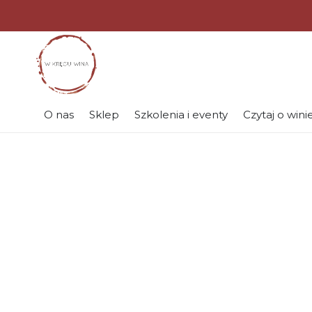
O nas
Sklep
Szkolenia i eventy
Czytaj o wini