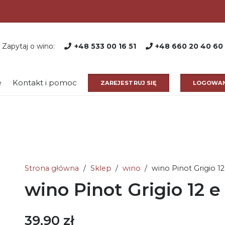
Zapytaj o wino:
+48 533 00 16 51
+48 660 20 40 60
e
Kontakt i pomoc
ZAREJESTRUJ SIĘ
LOGOWAN
Strona główna
/
Sklep
/
wino
/
wino Pinot Grigio 1
wino Pinot Grigio 12 
39,90
zł