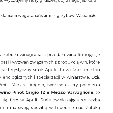
e. Wyczujemy nuty gruszek, dojrzałego jabłka, a
 daniami wegetariańskimi i z grzybów. Wspaniałe
 zebrała winogrona i sprzedała wino firmując je
pasji i wyzwań związanych z produkcją win, które
rakterystyczny smak Apulii. To właśnie ten stan
nologicznych i specjalizacji w winiarstwie. Dziś
mi – Marzią i Angelo, tworząc cztery pokolenia
wino Pinot Grigio 12 e Mezzo Varvaglione
, to
 się firm w Apulii. Stale zwiększająca się liczba
irma ma swoją siedzibę w Leporano nad Zatoką