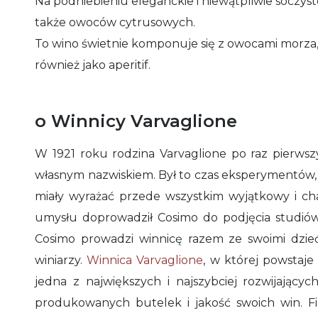
Na podniebieniu eleganckie i niewątpliwie soczyst
także owoców cytrusowych.
To wino świetnie komponuje się z owocami morza,
również jako aperitif.
o Winnicy Varvaglione
W 1921 roku rodzina Varvaglione po raz pierwszy
własnym nazwiskiem. Był to czas eksperymentów, 
miały wyrażać przede wszystkim wyjątkowy i cha
umysłu doprowadził Cosimo do podjęcia studiów e
Cosimo prowadzi winnicę razem ze swoimi dzieć
winiarzy.
Winnica Varvaglione
, w której powstaje
jedna z największych i najszybciej rozwijających
produkowanych butelek i jakość swoich win. F