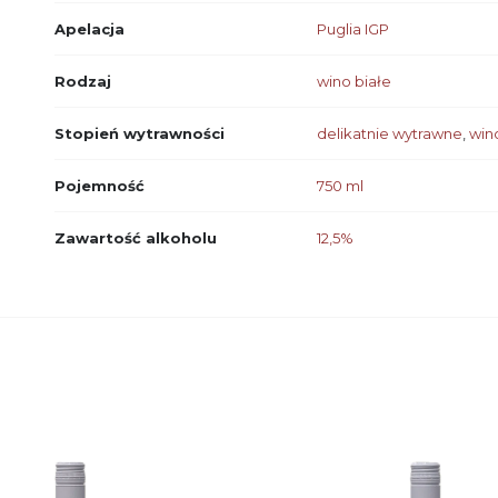
Apelacja
Puglia IGP
Rodzaj
wino białe
Stopień wytrawności
delikatnie wytrawne
,
win
Pojemność
750 ml
Zawartość alkoholu
12,5%