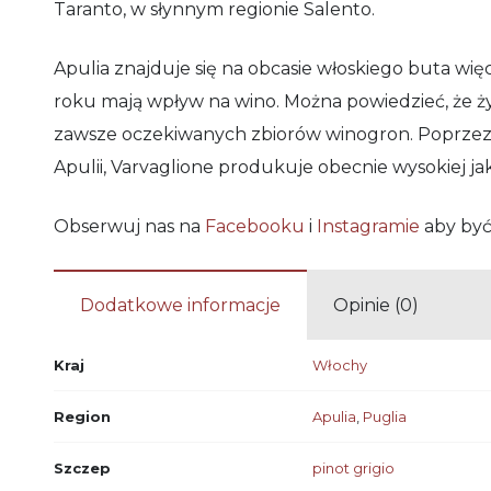
Taranto, w słynnym regionie Salento.
Apulia znajduje się na obcasie włoskiego buta więc 
roku mają wpływ na wino. Można powiedzieć, że życ
zawsze oczekiwanych zbiorów winogron. Poprzez w
Apulii, Varvaglione produkuje obecnie wysokiej jak
Obserwuj nas na
Facebooku
i
Instagramie
aby być
Dodatkowe informacje
Opinie (0)
Kraj
Włochy
Region
Apulia
,
Puglia
Szczep
pinot grigio