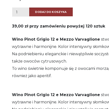
ilość
DODAJ DO KOSZYKA
wino
Pinot
39,00 zł przy zamówieniu powyżej 120 sztuk
Grigio
Wino Pinot Grigio 12 e Mezzo Varvaglione
stwo
12
wytrawne i harmonijne. Kolor intensywny słomko
e
Na podniebieniu eleganckie i niewątpliwie soczyst
Mezzo
także owoców cytrusowych.
Varvaglione
To wino świetnie komponuje się z owocami morza,
również jako aperitif.
Wino Pinot Grigio 12 e Mezzo Varvaglione
stwo
wytrawne i harmonijne. Kolor intensywny słomko