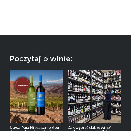
Poczytaj o winie:
Nowa Para Miesiąca – z Apulii
Jak wybrać dobre wino?