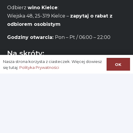
Odbierz
wino Kielce
:
Wiejska 48, 25-319 Kielce –
zapytaj o rabat z
odbiorem osobistym
Godziny otwarcia:
Pon – Pt / 06:00 – 22:00
Na skróty:
Nasza strona korzysta z ciasteczek. Więcej dowiesz
Logowanie
OK
się tutaj:
Polityka Prywatności
Zarejestruj się
Konto
Ustawianie nowego hasła
Regulamin Sklepu