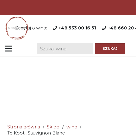
Zapytaj o wino:
+48 533 00 16 51
+48 660 20 
Strona główna
/
Sklep
/
wino
/
Te Kooti, Sauvignon Blanc