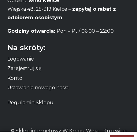
Odbierz
wino Kielce
:
Wiejska 48, 25-319 Kielce –
zapytaj o rabat z
odbiorem osobistym
Godziny otwarcia:
Pon – Pt / 06:00 – 22:00
Na skróty:
Logowanie
Zarejestruj się
Konto
Ustawianie nowego hasła
Regulamin Sklepu
© Sklep internetowy W Kręgu Wina – Kup
wino