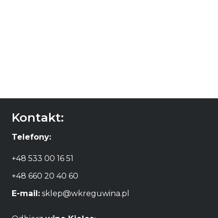
Ra Nui Sauvignon
wino Crowded
Blanc
House Sauvignon
Blanc
85,00
zł
80,00
zł
DODAJ DO
KOSZYKA
DODAJ DO
KOSZYKA
Kontakt:
Telefony:
+48 533 00 16 51
+48 660 20 40 60
E-mail:
sklep@wkreguwina.pl