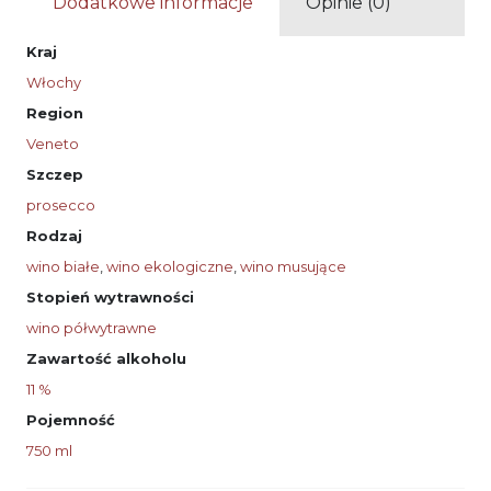
Dodatkowe informacje
Opinie (0)
Kraj
Włochy
Region
Veneto
Szczep
prosecco
Rodzaj
wino białe
,
wino ekologiczne
,
wino musujące
Stopień wytrawności
wino półwytrawne
Zawartość alkoholu
11 %
Pojemność
750 ml