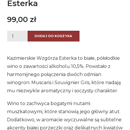
Esterka
99,00
zł
ilość
DODAJ DO KOSZYKA
Kazimierskie
Wzgórza
Kazimierskie Wzgórza Esterka to białe, półsłodkie
Esterka
wino o zawartości alkoholu 10,5%. Powstało z
harmonijnego połączenia dwóch odmian
winogron: Muscaris i Souvignier Gris, które nadają
mu niezwykle aromatyczny i soczysty charakter.
Wino to zachwyca bogatymi nutami
muszkatowymi, które stanowią jego główny atut.
Dodatkowo, w aromacie wyczuwalne są subtelne
akcenty białej porzeczki oraz delikatnych kwiatów