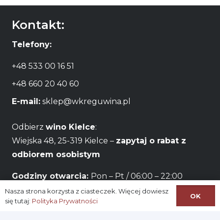
Kontakt:
Telefony:
+48 533 00 16 51
+48 660 20 40 60
E-mail:
sklep@wkreguwina.pl
Odbierz
wino Kielce
:
Wiejska 48, 25-319 Kielce –
zapytaj o rabat z
odbiorem osobistym
Godziny otwarcia:
Pon – Pt / 06:00 – 22:00
Nasza strona korzysta z ciasteczek. Więcej dowiesz
OK
Na skróty:
się tutaj:
Polityka Prywatności