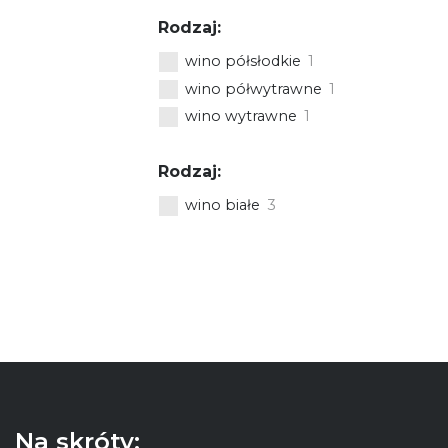
Rodzaj:
wino półsłodkie
1
wino półwytrawne
1
wino wytrawne
1
Rodzaj:
zgórza
wino białe
3
KA
Na skróty: