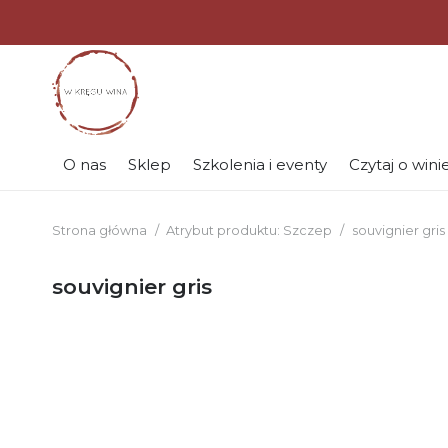
O nas
Sklep
Szkolenia i eventy
Czytaj o wini
Strona główna
/
Atrybut produktu: Szczep
/
souvignier gris
souvignier gris