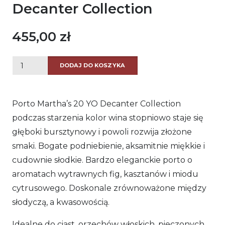
Decanter Collection
455,00
zł
ilość
DODAJ DO KOSZYKA
Porto
Martha's
Porto Martha’s 20 YO Decanter Collection
20
podczas starzenia kolor wina stopniowo staje się
YO
głęboki bursztynowy i powoli rozwija złożone
Decanter
smaki. Bogate podniebienie, aksamitnie miękkie i
Collection
cudownie słodkie. Bardzo eleganckie porto o
aromatach wytrawnych fig, kasztanów i miodu
cytrusowego. Doskonale zrównoważone między
słodyczą, a kwasowością.
Idealne do ciast, orzechów włoskich, pieczonych