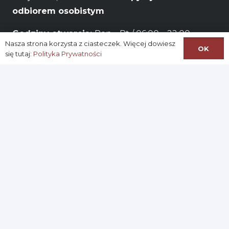
odbiorem osobistym
Godziny otwarcia:
Pon – Pt / 06:00 – 22:00
Nasza strona korzysta z ciasteczek. Więcej dowiesz
OK
się tutaj:
Polityka Prywatności
Na skróty:
Logowanie
Zarejestruj się
Konto
Ustawianie nowego hasła
Regulamin Sklepu
© Sklep internetowy W Kręgu Wina – Kup
wino
online
lub odbierz osobiście
wino Kielce