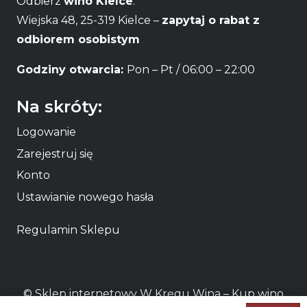
Odbierz
wino Kielce
:
Wiejska 48, 25-319 Kielce –
zapytaj o rabat z
odbiorem osobistym
Godziny otwarcia:
Pon – Pt / 06:00 – 22:00
Na skróty:
Logowanie
Zarejestruj się
Konto
Ustawianie nowego hasła
Regulamin Sklepu
© Sklep internetowy W Kręgu Wina – Kup
wino