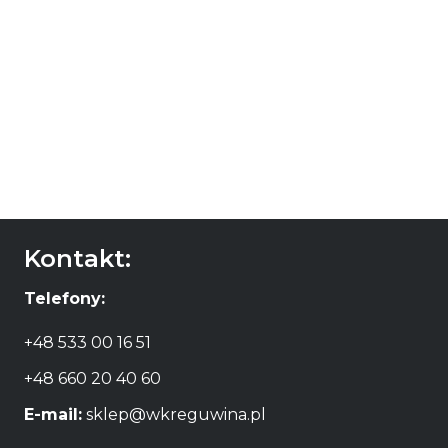
Nik Weis Urban
Riesling Mosel
59,90
zł
DODAJ DO
KOSZYKA
Kontakt:
Telefony:
+48 533 00 16 51
+48 660 20 40 60
E-mail:
sklep@wkreguwina.pl