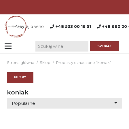
Zapytaj o wino:
+48 533 00 16 51
+48 660 20 
Strona główna
/
Sklep
/
Produkty oznaczone “koniak”
FILTRY
koniak