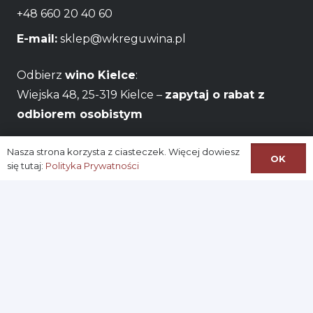
+48 660 20 40 60
E-mail:
sklep@wkreguwina.pl
Odbierz
wino Kielce
:
Wiejska 48, 25-319 Kielce –
zapytaj o rabat z
odbiorem osobistym
Godziny otwarcia:
Pon – Pt / 06:00 – 22:00
Nasza strona korzysta z ciasteczek. Więcej dowiesz
OK
się tutaj:
Polityka Prywatności
Na skróty:
Logowanie
Zarejestruj się
Konto
Ustawianie nowego hasła
Regulamin Sklepu