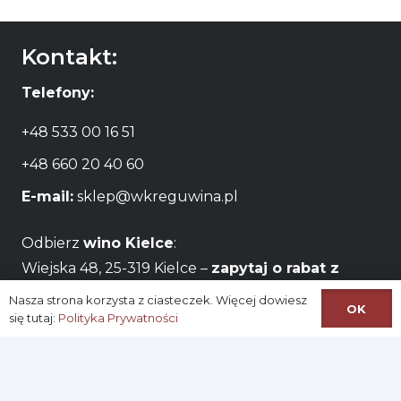
Kontakt:
Telefony:
+48 533 00 16 51
+48 660 20 40 60
E-mail:
sklep@wkreguwina.pl
Odbierz
wino Kielce
:
Wiejska 48, 25-319 Kielce –
zapytaj o rabat z
odbiorem osobistym
Nasza strona korzysta z ciasteczek. Więcej dowiesz
OK
się tutaj:
Polityka Prywatności
Godziny otwarcia:
Pon – Pt / 06:00 – 22:00
Na skróty: