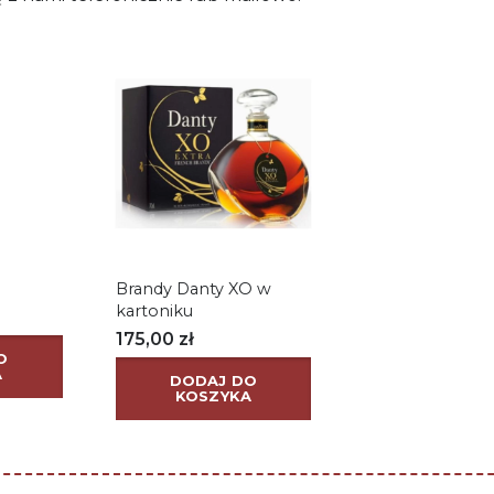
Brandy Danty XO w
kartoniku
175,00
zł
O
A
DODAJ DO
KOSZYKA