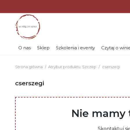
O nas
Sklep
Szkolenia i eventy
Czytaj o wini
Strona główna
/
Atrybut produktu: Szczep
/
cserszegi
cserszegi
Nie mamy t
Skontaktuj si