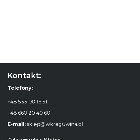
Casa Silva Coleccion
Carmenere
52,00
zł
DODAJ DO
KOSZYKA
Kontakt:
Telefony:
+48 533 00 16 51
+48 660 20 40 60
E-mail:
sklep@wkreguwina.pl