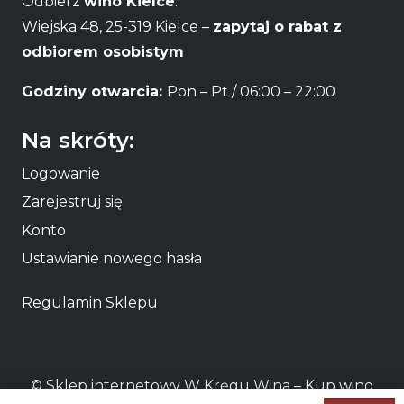
Odbierz
wino Kielce
:
Wiejska 48, 25-319 Kielce –
zapytaj o rabat z
odbiorem osobistym
Godziny otwarcia:
Pon – Pt / 06:00 – 22:00
Na skróty:
Logowanie
Zarejestruj się
Konto
Ustawianie nowego hasła
Regulamin Sklepu
© Sklep internetowy W Kręgu Wina – Kup
wino