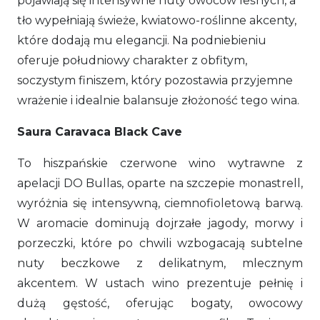
pojawiają się intensywne nuty owoców leśnych, a
tło wypełniają świeże, kwiatowo-roślinne akcenty,
które dodają mu elegancji. Na podniebieniu
oferuje południowy charakter z obfitym,
soczystym finiszem, który pozostawia przyjemne
wrażenie i idealnie balansuje złożoność tego wina.
Saura Caravaca Black Cave
To hiszpańskie czerwone wino wytrawne z
apelacji DO Bullas, oparte na szczepie monastrell,
wyróżnia się intensywną, ciemnofioletową barwą.
W aromacie dominują dojrzałe jagody, morwy i
porzeczki, które po chwili wzbogacają subtelne
nuty beczkowe z delikatnym, mlecznym
akcentem. W ustach wino prezentuje pełnię i
dużą gęstość, oferując bogaty, owocowy