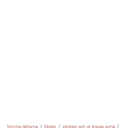
Strona główna
/
Sklep
/
zestaw win w kręgu wina
/