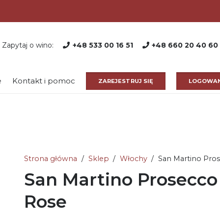
Zapytaj o wino:
+48 533 00 16 51
+48 660 20 40 60
e
Kontakt i pomoc
ZAREJESTRUJ SIĘ
LOGOWAN
Strona główna
/
Sklep
/
Włochy
/
San Martino Pros
San Martino Prosecco
Rose