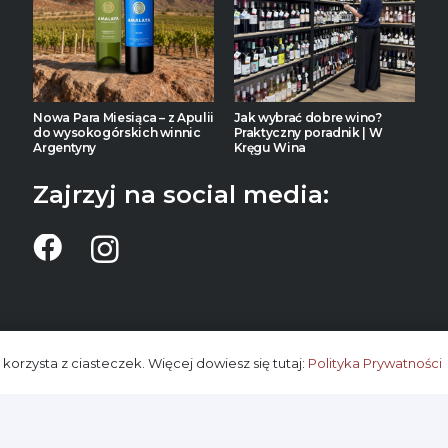
Nowa Para Miesiąca – z Apulii
Jak wybrać dobre wino?
do wysokogórskich winnic
Praktyczny poradnik | W
Argentyny
Kręgu Wina
Zajrzyj na social media:
 korzysta z ciasteczek. Więcej dowiesz się tutaj:
Polityka Prywatności
etowy W Kręgu Wina – Kup
wino online
lub odbierz osob