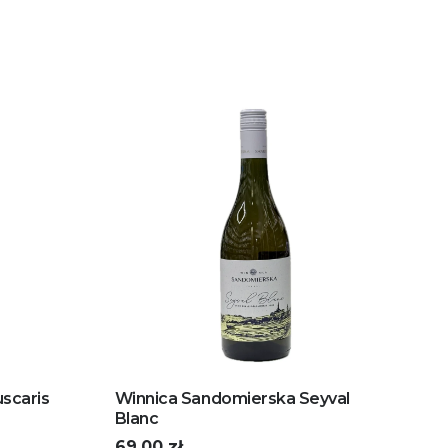
scaris
Winnica Sandomierska Seyval
Blanc
69,00
zł