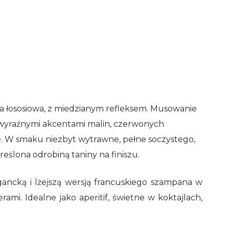
a łososiowa, z miedzianym refleksem. Musowanie
z wyraźnymi akcentami malin, czerwonych
we. W smaku niezbyt wytrawne, pełne soczystego,
ślona odrobiną taniny na finiszu.
gancką i lżejszą wersją francuskiego szampana w
erami
. Idealne jako aperitif, świetne w koktajlach,