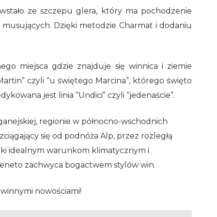
wstało ze szczepu glera, który ma pochodzenie
in musujących.
Dzięki metodzie Charmat
i dodaniu
ego miejsca gdzie znajduje się winnica i ziemie
 Martin” czyli “u świętego Marcina”, którego święto
ykowana jest linia “Undici” czyli “jedenaście”.
ganejskiej, regionie w północno-wschodnich
ozciągający się od podnóża Alp, przez rozległą
ięki idealnym warunkom klimatycznym i
 Veneto zachwyca bogactwem stylów win.
 winnymi nowościami!