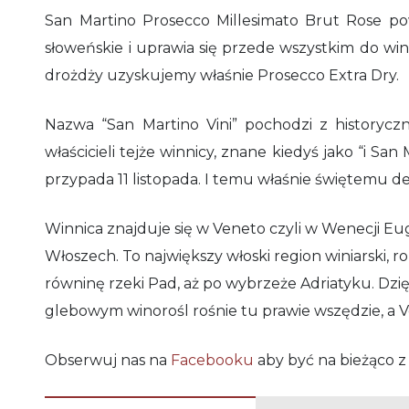
San Martino Prosecco Millesimato Brut Rose po
słoweńskie i uprawia się przede wszystkim do w
drożdży uzyskujemy właśnie Prosecco Extra Dry.
Nazwa “San Martino Vini” pochodzi z historyczn
właścicieli tejże winnicy, znane kiedyś jako “i San
przypada 11 listopada. I temu właśnie świętemu ded
Winnica znajduje się w Veneto czyli w Wenecji Eu
Włoszech. To największy włoski region winiarski, r
równinę rzeki Pad, aż po wybrzeże Adriatyku. Dz
glebowym winorośl rośnie tu prawie wszędzie, a
Obserwuj nas na
Facebooku
aby być na bieżąco z