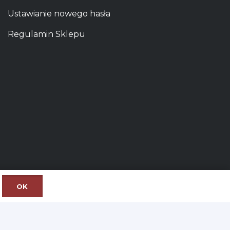
Ustawianie nowego hasła
Regulamin Sklepu
OK
iście
wino Kielce