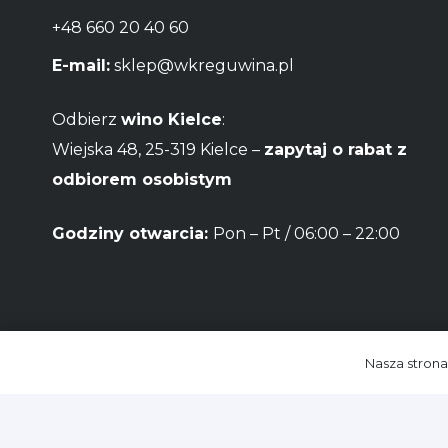
+48 660 20 40 60
E-mail:
sklep@wkreguwina.pl
Odbierz
wino Kielce
:
Wiejska 48, 25-319 Kielce –
zapytaj o rabat z
odbiorem osobistym
Godziny otwarcia:
Pon – Pt / 06:00 – 22:00
Nasza strona
© Sklep intern