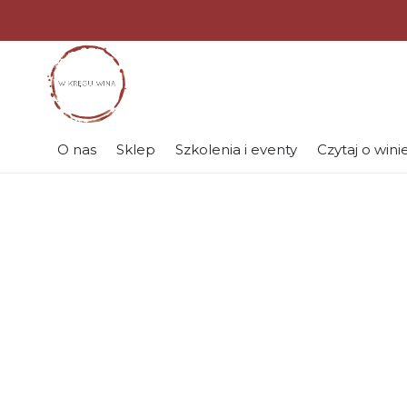
O nas
Sklep
Szkolenia i eventy
Czytaj o wini