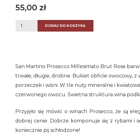
55,00
zł
ilość
DODAJ DO KOSZYKA
San
Martino
Prosecco
Millesimato
San Martino Prosecco Millesimato Brut Rose barw
Brut
trwałe, długie, drobne. Bukiet obficie owocowy, 
Rose
porzeczek i wiśni. W tle nuty mineralne i kwiato
czerwonego owocu. Świetna struktura wina podkre
Przyjęło się mówić o winach Prosecco, że są ele
dobrej cenie.
Dobrze komponuje się z rybami i s
koniecznie pij schłodzone!