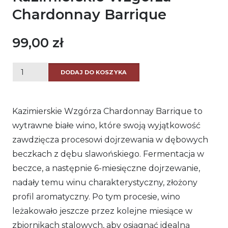
Chardonnay Barrique
99,00
zł
ilość
DODAJ DO KOSZYKA
Kazimierskie
Wzgórza
Kazimierskie Wzgórza Chardonnay Barrique to
Chardonnay
wytrawne białe wino, które swoją wyjątkowość
Barrique
zawdzięcza procesowi dojrzewania w dębowych
beczkach z dębu slawońskiego. Fermentacja w
beczce, a następnie 6-miesięczne dojrzewanie,
nadały temu winu charakterystyczny, złożony
profil aromatyczny. Po tym procesie, wino
leżakowało jeszcze przez kolejne miesiące w
zbiornikach stalowych, aby osiągnąć idealną