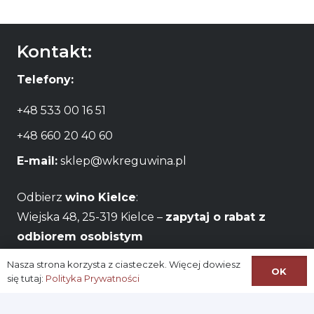
Kontakt:
Telefony:
+48 533 00 16 51
+48 660 20 40 60
E-mail:
sklep@wkreguwina.pl
Odbierz
wino Kielce
:
Wiejska 48, 25-319 Kielce –
zapytaj o rabat z
odbiorem osobistym
Nasza strona korzysta z ciasteczek. Więcej dowiesz
Godziny otwarcia:
Pon – Pt / 06:00 – 22:00
OK
się tutaj:
Polityka Prywatności
Na skróty: