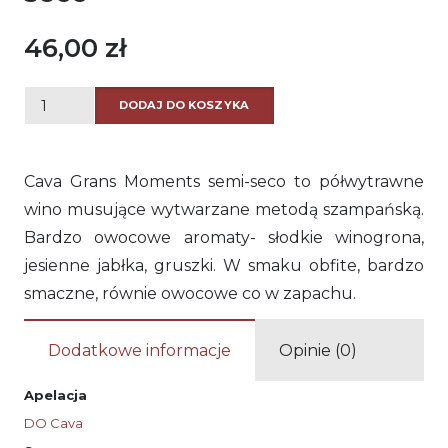
46,00
zł
ilość
DODAJ DO KOSZYKA
Cava
Grans
Cava Grans Moments semi-seco to półwytrawne
Moments
wino musujące wytwarzane metodą szampańską.
semi-
Bardzo owocowe aromaty- słodkie winogrona,
seco
jesienne jabłka, gruszki. W smaku obfite, bardzo
smaczne, równie owocowe co w zapachu.
Dodatkowe informacje
Opinie (0)
Apelacja
DO Cava