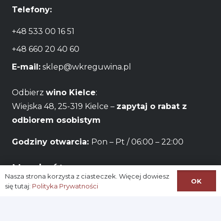
Telefony:
+48 533 00 16 51
+48 660 20 40 60
E-mail:
sklep@wkreguwina.pl
Odbierz
wino Kielce
:
Wiejska 48, 25-319 Kielce –
zapytaj o rabat z
odbiorem osobistym
Godziny otwarcia:
Pon – Pt / 06:00 – 22:00
Na skróty:
Nasza strona korzysta z ciasteczek. Więcej dowiesz
OK
się tutaj:
Polityka Prywatności
Logowanie
Zarejestruj się
Konto