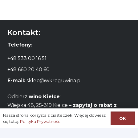
Kontakt:
Telefony:
+48 533 00 16 51
+48 660 20 40 60
E-mail:
sklep@wkreguwina.pl
Odbierz
wino Kielce
:
Wiejska 48, 25-319 Kielce –
zapytaj o rabat z
odbiorem osobistym
Nasza strona korzysta z ciasteczek. Więcej dowiesz
OK
się tutaj:
Polityka Prywatności
Godziny otwarcia:
Pon – Pt / 06:00 – 22:00