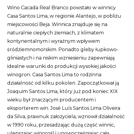
Wino Cacada Real Branco powstało w winnicy
Casa Santos Lima, w regionie Alantejo, w pobliżu
miejscowości Beja. Winnica znajduje się na
naturalnie ciepłych ziemiach, z klimatem
kontynentalnym i wyraźnym wpływem
śródziemnomorskim. Ponadto gleby łupkowo-
gliniastych i na niskim wzniesieniu zapewniają
idealne warunki do produkcji wysokiej jakości
winogron. Casa Santos Lima to rodzinna
działalność od kilku pokoleń. Zapoczątkował ją
Joaquim Santos Lima, który już pod koniec XIX
wieku był znaczącym producentem i
eksporterem win. José Luís Santos Lima Oliveira
da Silva, prawnuk założyciela, wznowił działalność
w 1990 roku, przesadzając dużą część winnic,
ulepszając winorośl i unowocześniając całą