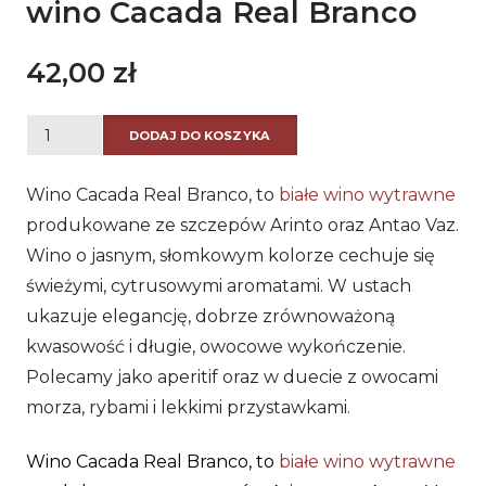
wino Cacada Real Branco
42,00
zł
ilość
DODAJ DO KOSZYKA
wino
Cacada
Wino Cacada Real Branco, to
białe wino wytrawne
Real
produkowane ze szczepów Arinto oraz Antao Vaz.
Branco
Wino o jasnym, słomkowym kolorze cechuje się
świeżymi, cytrusowymi aromatami. W ustach
ukazuje elegancję, dobrze zrównoważoną
kwasowość i długie, owocowe wykończenie.
Polecamy jako aperitif oraz w duecie z owocami
morza, rybami i lekkimi przystawkami.
Wino Cacada Real Branco, to
białe wino wytrawne