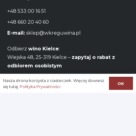
+48 533 00 16 51
+48 660 20 40 60
E-mail:
sklep@wkreguwina.pl
Odbierz
wino Kielce
:
Wiejska 48, 25-319 Kielce –
zapytaj o rabat z
odbiorem osobistym
Godziny otwarcia:
Pon – Pt / 06:00 – 22:00
Nasza strona korzysta z ciasteczek. Więcej dowiesz
OK
się tutaj:
Polityka Prywatności
Na skróty:
Logowanie
Zarejestruj się
Konto
Ustawianie nowego hasła