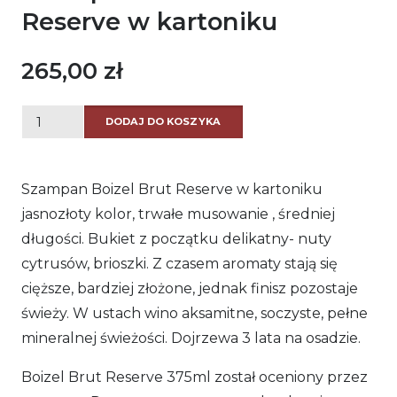
Reserve w kartoniku
265,00
zł
ilość
DODAJ DO KOSZYKA
Szampan
Boizel
Szampan Boizel Brut Reserve w kartoniku
Brut
jasnozłoty kolor, trwałe musowanie , średniej
Reserve
długości. Bukiet z początku delikatny- nuty
w
cytrusów, brioszki. Z czasem aromaty stają się
kartoniku
cięższe, bardziej złożone, jednak finisz pozostaje
świeży. W ustach wino aksamitne, soczyste, pełne
mineralnej świeżości. Dojrzewa 3 lata na osadzie.
Boizel Brut Reserve 375ml został oceniony przez