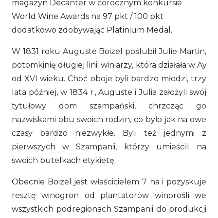
magazyn Decanter w corocznym konkursie
World Wine Awards na 97 pkt / 100 pkt
dodatkowo zdobywając Platinium Medal.
W 1831 roku Auguste Boizel poślubił Julie Martin,
potomkinię długiej linii winiarzy, która działała w Aÿ
od XVI wieku. Choć oboje byli bardzo młodzi, trzy
lata później, w 1834 r., Auguste i Julia założyli swój
tytułowy dom szampański, chrzcząc go
nazwiskami obu swoich rodzin, co było jak na owe
czasy bardzo niezwykłe. Byli też jednymi z
pierwszych w Szampanii, którzy umieścili na
swoich butelkach etykietę.
Obecnie Boizel jest właścicielem 7 ha i pozyskuje
resztę winogron od plantatorów winorośli we
wszystkich podregionach Szampanii do produkcji