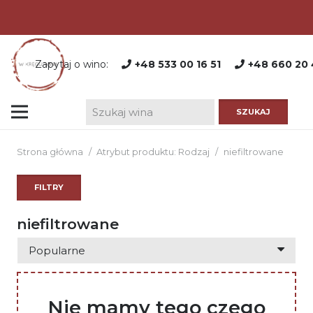
Zapytaj o wino:
+48 533 00 16 51
+48 660 20 
Strona główna
/
Atrybut produktu: Rodzaj
/
niefiltrowane
FILTRY
niefiltrowane
Nie mamy tego czego