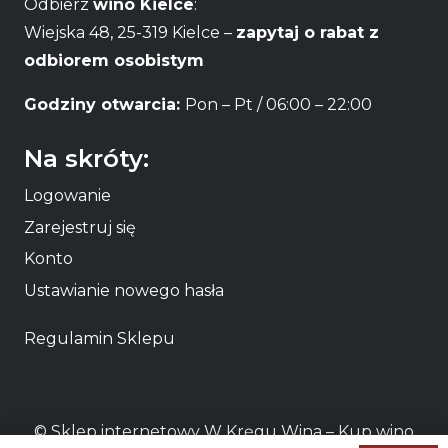
Odbierz
wino Kielce
:
Wiejska 48, 25-319 Kielce –
zapytaj o rabat z
odbiorem osobistym
Godziny otwarcia:
Pon – Pt / 06:00 – 22:00
Na skróty:
Logowanie
Zarejestruj się
Konto
Ustawianie nowego hasła
Regulamin Sklepu
© Sklep internetowy W Kręgu Wina – Kup
wino