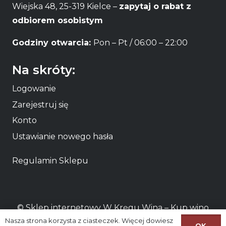
Wiejska 48, 25-319 Kielce –
zapytaj o rabat z
odbiorem osobistym
Godziny otwarcia:
Pon – Pt / 06:00 – 22:00
Na skróty:
Logowanie
Zarejestruj się
Konto
Ustawianie nowego hasła
Regulamin Sklepu
© Sklep internetowy W Kręgu Wina – Kup
wino
Nasza strona korzysta z ciasteczek. Więcej dowiesz
online
lub odbierz osobiście
wino Kielce
OK