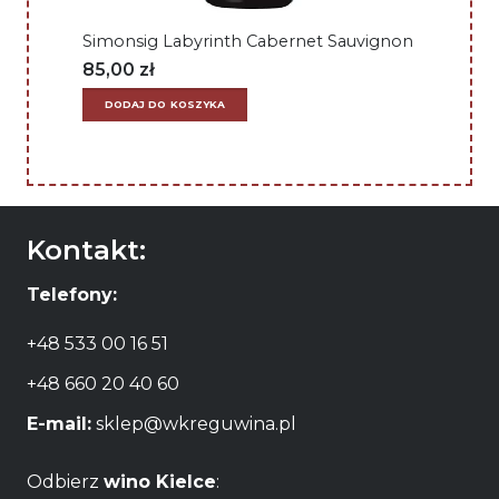
Simonsig Labyrinth Cabernet Sauvignon
85,00
zł
DODAJ DO KOSZYKA
Kontakt:
Telefony:
+48 533 00 16 51
+48 660 20 40 60
E-mail:
sklep@wkreguwina.pl
Odbierz
wino Kielce
: