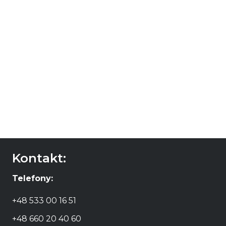
Nik Weis Urban
Riesling Mosel
59,90
zł
DODAJ DO
KOSZYKA
Kontakt:
Telefony:
+48 533 00 16 51
+48 660 20 40 60