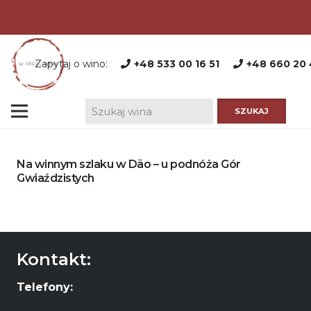
Zapytaj o wino:
+48 533 00 16 51
+48 660 20 
Na winnym szlaku w Dão – u podnóża Gór
Gwiaździstych
Kontakt:
Telefony: