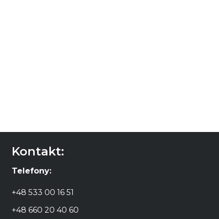
Colome Lote
Especial Tannat
110,00
zł
DOWIEDZ SIĘ
WIĘCEJ
Kontakt:
Telefony:
+48 533 00 16 51
+48 660 20 40 60