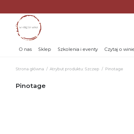
O nas
Sklep
Szkolenia i eventy
Czytaj o wini
Strona główna
/
Atrybut produktu: Szczep
/
Pinotage
Pinotage