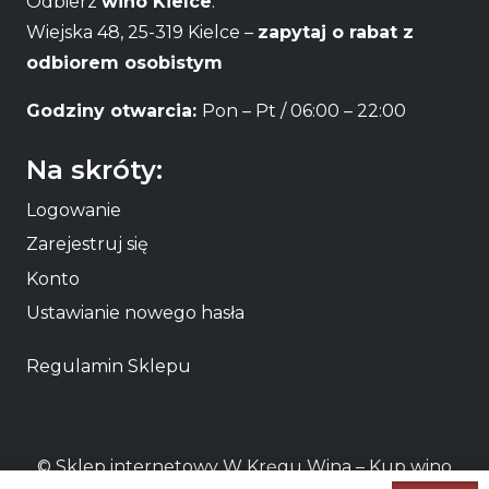
Odbierz
wino Kielce
:
Wiejska 48, 25-319 Kielce –
zapytaj o rabat z
odbiorem osobistym
Godziny otwarcia:
Pon – Pt / 06:00 – 22:00
Na skróty:
Logowanie
Zarejestruj się
Konto
Ustawianie nowego hasła
Regulamin Sklepu
© Sklep internetowy W Kręgu Wina – Kup
wino