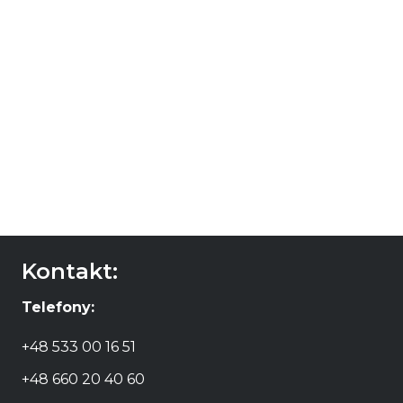
12 e Mezzo Malvasia
12 e Mezzo
del Salento
Negroamaro del
Christmas Edition
Salento Christmas
2025
Edition 2025
46,00
zł
46,00
zł
DODAJ DO
DODAJ DO
KOSZYKA
KOSZYKA
Kontakt:
Telefony:
+48 533 00 16 51
+48 660 20 40 60