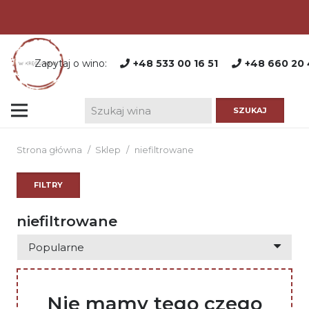
Zapytaj o wino:
+48 533 00 16 51
+48 660 20 
Strona główna
/
Sklep
/
niefiltrowane
FILTRY
niefiltrowane
Nie mamy tego czego