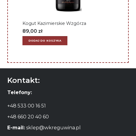
Kogut Kazimierskie Wzgórza
89,00
zł
DODAJ DO KOSZYKA
Kontakt:
Telefony:
+48 533 00 16 51
+48 660 20 40 60
E-mail:
sklep@wkreguwina.pl