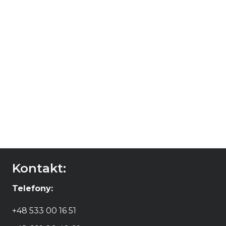
Claroscuro Bodega
Campeones del
Mundo Qatar
99,00
zł
DODAJ DO
KOSZYKA
Kontakt:
Telefony:
+48 533 00 16 51