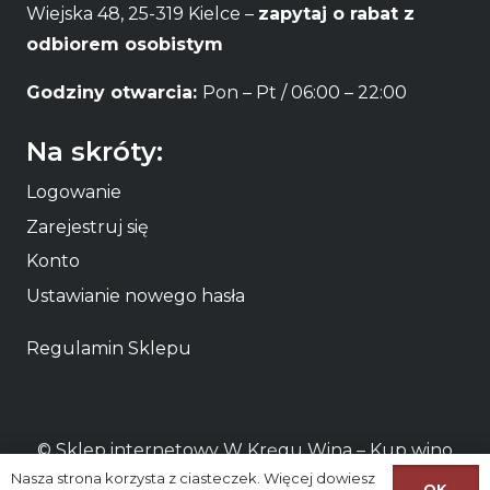
Wiejska 48, 25-319 Kielce –
zapytaj o rabat z
odbiorem osobistym
Godziny otwarcia:
Pon – Pt / 06:00 – 22:00
Na skróty:
Logowanie
Zarejestruj się
Konto
Ustawianie nowego hasła
Regulamin Sklepu
© Sklep internetowy W Kręgu Wina – Kup
wino
Nasza strona korzysta z ciasteczek. Więcej dowiesz
online
lub odbierz osobiście
wino Kielce
OK