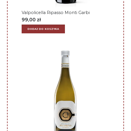
Valpolicella Ripasso Monti Garbi
99,00
zł
DODAJ DO KOSZYKA