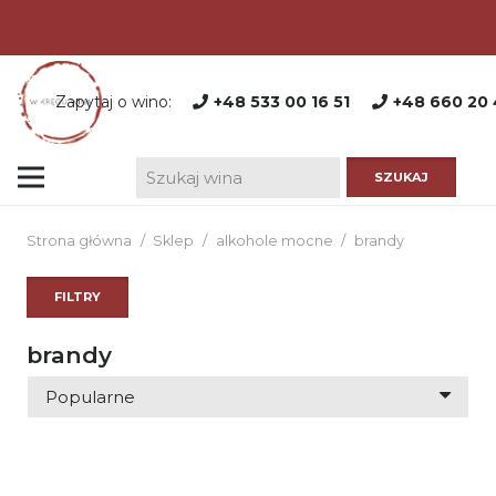
Zapytaj o wino:
+48 533 00 16 51
+48 660 20 
Strona główna
/
Sklep
/
alkohole mocne
/
brandy
FILTRY
brandy