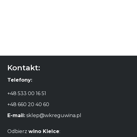
Brandy Fontgalant
Brandy Danty XO w
Crystal w kartoniku
kartoniku
129,00
zł
175,00
zł
DODAJ DO
DODAJ DO
KOSZYKA
KOSZYKA
Kontakt:
Telefony:
+48 533 00 16 51
+48 660 20 40 60
E-mail:
sklep@wkreguwina.pl
Odbierz
wino Kielce
: