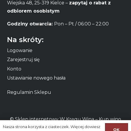
Wiejska 48, 25-319 Kielce –
zapytaj o rabat z
odbiorem osobistym
Godziny otwarcia:
Pon – Pt / 06:00 – 22:00
Na skróty:
Logowanie
Zarejestruj się
Konto
Ustawianie nowego hasła
Regulamin Sklepu
© Sklep internetowy W Kręgu Wina – Kup
wino
Nasza strona korzysta z ciasteczek. Więcej dowiesz
online
lub odbierz osobiście
wino Kielce
OK