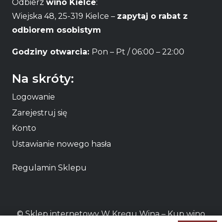
Odbierz
wino Kielce
:
Wiejska 48, 25-319 Kielce –
zapytaj o rabat z
odbiorem osobistym
Godziny otwarcia:
Pon – Pt / 06:00 – 22:00
Na skróty:
Logowanie
Zarejestruj się
Konto
Ustawianie nowego hasła
Regulamin Sklepu
© Sklep internetowy W Kręgu Wina – Kup
wino