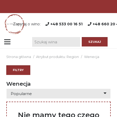
Zapytaj o wino:
+48 533 00 16 51
+48 660 20 
Strona główna
/
Atrybut produktu: Region
/
Wenecja
FILTRY
Wenecja
Nie mamy tego czego