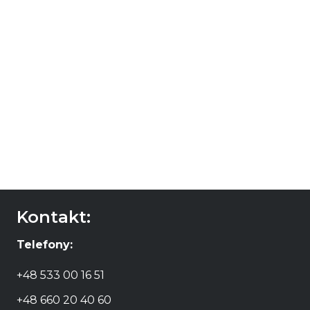
The Sheep Reborn
Sauvignon Blanc
39,00
zł
DODAJ DO
KOSZYKA
Kontakt:
Telefony:
+48 533 00 16 51
+48 660 20 40 60