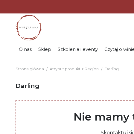
O nas
Sklep
Szkolenia i eventy
Czytaj o wini
Strona główna
/
Atrybut produktu: Region
/
Darling
Darling
Nie mamy t
Skontaktuj si