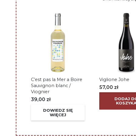
C’est pas la Mer a Boire
Viglione Johe
Sauvignon blanc /
57,00
zł
Viognier
DODAJ D
39,00
zł
KOSZYK
DOWIEDZ SIĘ
WIĘCEJ