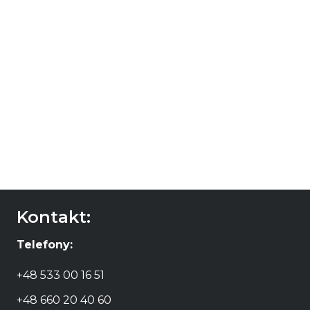
Peace Bay
Sauvignon Blanc
42,00
zł
DODAJ DO
KOSZYKA
Kontakt:
Telefony:
+48 533 00 16 51
+48 660 20 40 60