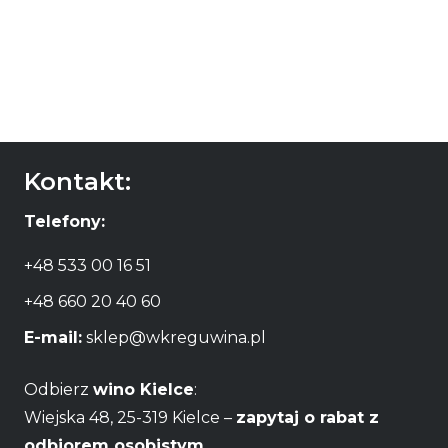
Muga Reserva
Muga Blanco
125,00
zł
79,00
zł
DODAJ DO
DODAJ DO
KOSZYKA
KOSZYKA
Kontakt:
Telefony:
+48 533 00 16 51
+48 660 20 40 60
E-mail:
sklep@wkreguwina.pl
Odbierz
wino Kielce
:
Wiejska 48, 25-319 Kielce –
zapytaj o rabat z
odbiorem osobistym